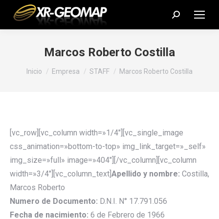
Buscar:
Marcos Roberto Costilla
Estás aquí:
Inicio
Empresa
STAFF
Marcos Roberto Costilla
[vc_row][vc_column width=»1/4″][vc_single_image
css_animation=»bottom-to-top» img_link_target=»_self»
img_size=»full» image=»404″][/vc_column][vc_column
width=»3/4″][vc_column_text]
Apellido y nombre:
Costilla,
Marcos Roberto
Numero de Documento:
D.N.I. N° 17.791.056
Fecha de nacimiento:
6 de Febrero de 1966