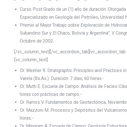
Curso Post Grado de un (1) año de duración. Otorgada 
Especializado en Geología del Petróleo, Universidad 
Premio al Mejor Trabajo sobre Exploración de Hidroca
Subandino Sur y El Chaco, Bolivia y Argentina”. V Cong
Octubre de 2002.
[/vc_column_text][/vc_accordion_tab][vc_accordion_tab t
[vc_column_text]
Dr. Weimer R. Stratigraphic Principles and Practices i
Varela (Bs.As.). Duración: 7 días; 60 horas.-
Dr. Mutti E. Escuela de Campo: Análisis de Facies Clá
horas con prácticas de campo.-
Dr. Ramos V. Fundamentos de Geotectónica, Noviembre
Dr. Mazzoni M. Procesos y Depósitos del Vulcanismo 
horas.-
Dr. Mingram A. Escuela de Campo: Geología Estructural,