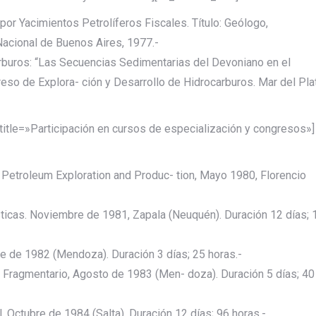
por Yacimientos Petrolíferos Fiscales. Título: Geólogo,
Nacional de Buenos Aires, 1977.-
rburos: “Las Secuencias Sedimentarias del Devoniano en el
reso de Explora- ción y Desarrollo de Hidrocarburos. Mar del Pla
itle=»Participación en cursos de especialización y congresos»]
n Petroleum Exploration and Produc- tion, Mayo 1980, Florencio
sticas. Noviembre de 1981, Zapala (Neuquén). Duración 12 días; 
 de 1982 (Mendoza). Duración 3 días; 25 horas.-
Fragmentario, Agosto de 1983 (Men- doza). Duración 5 días; 40
 Octubre de 1984 (Salta). Duración 12 días; 96 horas.-