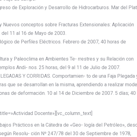
reso de Exploración y Desarrollo de Hidrocarburos. Mar del Plat
 y Nuevos conceptos sobre Fracturas Extensionales: Aplicación
, del 11 al 16 de Mayo de 2003.
ógico de Perfiles Eléctricos. Febrero de 2007, 40 horas de
ltura y Paleoclima en Ambientes Te- rrestres y su Relación con
mplos Andi- nos. 25 horas, del 9 al 11 de Julio de 2007.
AS PLEGADAS Y CORRIDAS. Comportamien- to de una Faja Plegada 
turas que se desarrollan en la misma, aprendiendo a realizar mod
onas de deformación. 10 al 14 de Diciembre de 2007. 5 días; 40
title=»Actividad Docente»][vc_column_text]
bajos Prácticos en la Cátedra de «Geo- logía del Petróleo», des
egún Resolu- ción Nº 247/78 del 30 de Septiembre de 1978,