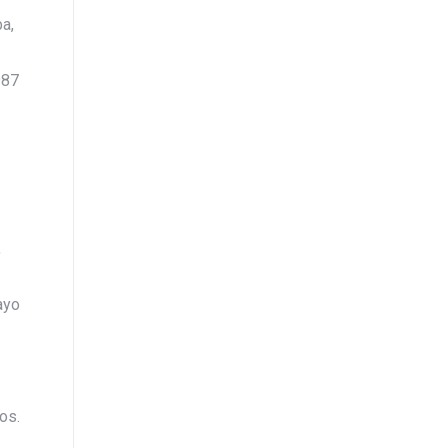
a,
987
,
ayo
os.