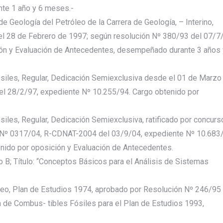
te 1 año y 6 meses.-
de Geología del Petróleo de la Carrera de Geología, – Interino,
el 28 de Febrero de 1997; según resolución Nº 380/93 del 07/7
ión y Evaluación de Antecedentes, desempeñado durante 3 años 
siles, Regular, Dedicación Semiexclusiva desde el 01 de Marzo
el 28/2/97, expediente Nº 10.255/94. Cargo obtenido por
iles, Regular, Dedicación Semiexclusiva, ratificado por concurs
n Nº 0317/04, R-CDNAT-2004 del 03/9/04, expediente Nº 10.683
ido por oposición y Evaluación de Antecedentes.
o B; Título: “Conceptos Básicos para el Análisis de Sistemas
óleo, Plan de Estudios 1974, aprobado por Resolución Nº 246/95
a de Combus- tibles Fósiles para el Plan de Estudios 1993,