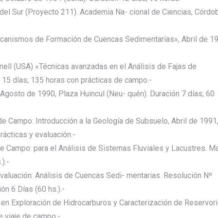
del Sur (Proyecto 211). Academia Na- cional de Ciencias, Córdob
Mecanismos de Formación de Cuencas Sedimentarias», Abril de 1
rnell (USA) «Técnicas avanzadas en el Análisis de Fajas de
 15 días; 135 horas con prácticas de campo.-
 Agosto de 1990, Plaza Huincul (Neu- quén). Duración 7 días; 60
la de Campo: Introducción a la Geología de Subsuelo, Abril de 1991
ácticas y evaluación.-
de Campo: para el Análisis de Sistemas Fluviales y Lacustres. M
).-
Evaluación: Análisis de Cuencas Sedi- mentarias. Resolución Nº
n 6 Días (60 hs.).-
nes en Exploración de Hidrocarburos y Caracterización de Reservori
ye viaje de campo.-