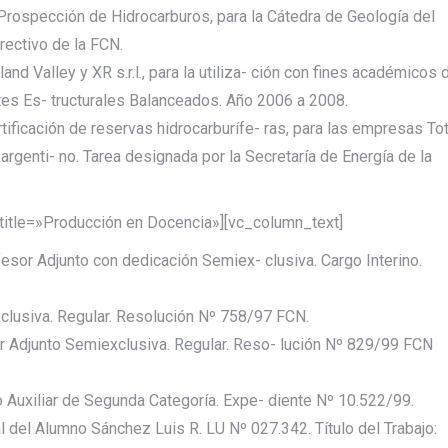
 Prospección de Hidrocarburos, para la Cátedra de Geología del
ectivo de la FCN.
d Valley y XR s.r.l., para la utiliza- ción con fines académicos 
tes Es- tructurales Balanceados. Año 2006 a 2008.
tificación de reservas hidrocarburífe- ras, para las empresas Tot
argenti- no. Tarea designada por la Secretaría de Energía de la
title=»Producción en Docencia»][vc_column_text]
esor Adjunto con dedicación Semiex- clusiva. Cargo Interino.
xclusiva. Regular. Resolución Nº 758/97 FCN.
r Adjunto Semiexclusiva. Regular. Reso- lución Nº 829/99 FCN
o Auxiliar de Segunda Categoría. Expe- diente Nº 10.522/99.
 del Alumno Sánchez Luis R. LU Nº 027.342. Título del Trabajo: