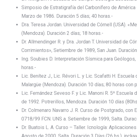
Simposio de Estratigrafía del Carbonífero de América 
Marzo de 1986. Duración 5 días; 40 horas.-
Dra. Teresa Jordan. Universidad de Córnell (USA). «
(Mendoza). Duración 2 días; 18 horas.-
Dr. Allmendinger R. y Dra. Jordan T. Universidad de Có
Corrimientos», Setiembre de 1989, San Juan. Duración
Ing. Soubies D. Interpretación Sísmica para Geólogos,
horas.-
Lic. Benítez J., Lic. Révori L. y Lic. Scafatti H. Escue
Malargüe (Mendoza). Duración 10 días; 80 horas con pr
Lic. Fernández Seveso F. y Lic. Manoni R. 5º Escuela 
de 1992. Potrerillos, Mendoza. Duración 10 días (80hs.
Dr. Colmenaro Navarro J. R. Curso de Postgrado, con 
0718/99 FCN. UNS a. Setiembre de 1999, Salta. Duració
Dr. Buatois L. A. Curso – Taller. Icnología: Aplicacio
Agosto de 2000. Salta. Duración 3 Días (26 hs.), inclu