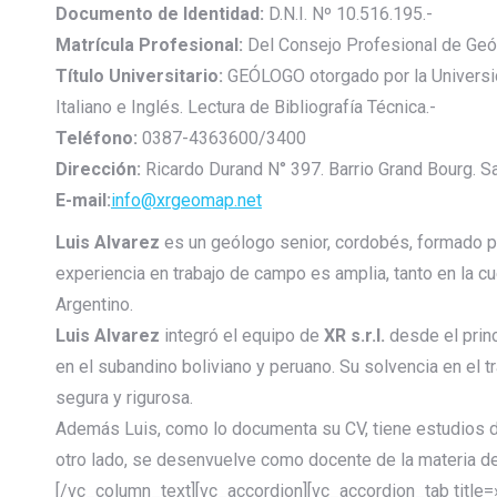
Documento de Identidad:
D.N.I. Nº 10.516.195.-
Matrícula Profesional:
Del Consejo Profesional de Geó
Título Universitario:
GEÓLOGO otorgado por la Universi
Italiano e Inglés. Lectura de Bibliografía Técnica.-
Teléfono:
0387-4363600/3400
Dirección:
Ricardo Durand N° 397. Barrio Grand Bourg. Sal
E-mail:
info@xrgeomap.net
Luis Alvarez
es un geólogo senior, cordobés, formado 
experiencia en trabajo de campo es amplia, tanto en la 
Argentino.
Luis Alvarez
integró el equipo de
XR s.r.l.
desde el princ
en el subandino boliviano y peruano. Su solvencia en el 
segura y rigurosa.
Además Luis, como lo documenta su CV, tiene estudios 
otro lado, se desenvuelve como docente de la materia de
[/vc_column_text][vc_accordion][vc_accordion_tab titl