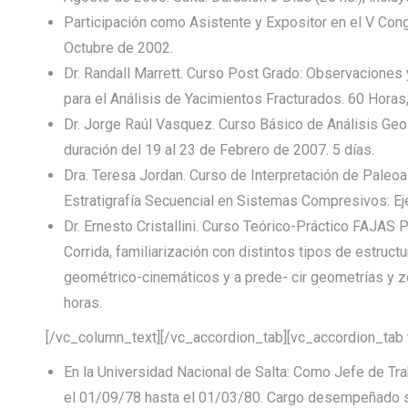
Participación como Asistente y Expositor en el V Cong
Octubre de 2002.
Dr. Randall Marrett. Curso Post Grado: Observaciones
para el Análisis de Yacimientos Fracturados. 60 Horas
Dr. Jorge Raúl Vasquez. Curso Básico de Análisis Geol
duración del 19 al 23 de Febrero de 2007. 5 días.
Dra. Teresa Jordan. Curso de Interpretación de Paleoa
Estratigrafía Secuencial en Sistemas Compresivos: Eje
Dr. Ernesto Cristallini. Curso Teórico-Práctico FAJ
Corrida, familiarización con distintos tipos de estruc
geométrico-cinemáticos y a prede- cir geometrías y z
horas.
[/vc_column_text][/vc_accordion_tab][vc_accordion_tab 
En la Universidad Nacional de Salta: Como Jefe de Tra
el 01/09/78 hasta el 01/03/80. Cargo desempeñado s