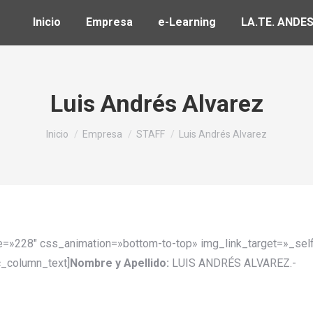
Inicio
Inicio
Empresa
Empresa
e-Learning
e-Learning
LA.TE. ANDE
LA.TE. ANDE
Luis Andrés Alvarez
Estás aquí:
Inicio
Empresa
STAFF
Luis Andrés Alvarez
e=»228″ css_animation=»bottom-to-top» img_link_target=»_sel
c_column_text]
Nombre y Apellido:
LUIS ANDRÉS ALVAREZ.-