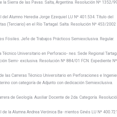
de la Sierra de las Pavas. Salta, Argentina. Resolución Nº 1352/9
 del Alumno Heredia Jorge Ezequiel LU Nº 401.534. Título del
itas (Terciario) en el Río Tartagal. Salta. Resolución Nº 453/2002
s Fósiles. Jefe de Trabajos Prácticos Semiexclusiva. Regular.
 Técnico Universitario en Perforacio- nes. Sede Regional Tartaga
ación Semi- exclusiva. Resolución Nº 884/01 FCN. Expediente Nº
de las Carreras Técnico Universitario en Perforaciones e Ingenie
terino con categoría de Adjunto con dedicación Semiexclusiva.
arrera de Geología. Auxiliar Docente de 2da. Categoría. Resoluci
 de la Alumna Andrea Verónica Ba- rrientos Ginés LU Nº 400.721